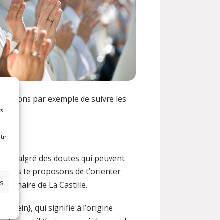
oposons par exemple de suivre les
es
tir
ste, malgré des doutes qui peuvent
 nous te proposons de t’orienter
es
éminaire de La Castille.
euein}, qui signifie à l’origine