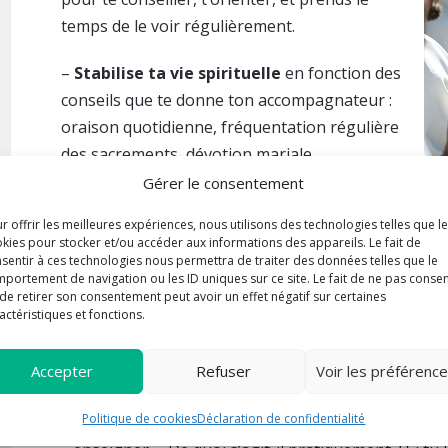
temps de le voir régulièrement.
–
Stabilise ta vie spirituelle
en fonction des
conseils que te donne ton accompagnateur :
oraison quotidienne, fréquentation régulière
des sacrements, dévotion mariale…
Gérer le consentement
–
Prends un temps de retraite
guidée. Nous te pr
r offrir les meilleures expériences, nous utilisons des technologies telles que l
Exercices de saint Ignace.
kies pour stocker et/ou accéder aux informations des appareils. Le fait de
sentir à ces technologies nous permettra de traiter des données telles que le
Une année de… quoi ? Propeu…
portement de navigation ou les ID uniques sur ce site. Le fait de ne pas consen
de retirer son consentement peut avoir un effet négatif sur certaines
actéristiques et fonctions.
Non, une année de propédeutique ! Si l’appel persi
durer encore quelques années, même au séminaire,
Accepter
Refuser
Voir les préférenc
paisiblement vers une année de propédeutique, au s
Politique de cookies
Déclaration de confidentialité
« Propédeutique » est un mot d’origine grecque, {paid