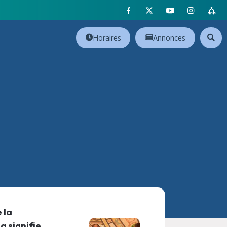
Horaires
Annonces
 la
a signifie,