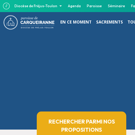
Diocèse de Fréjus-Toulon
Agenda
Paroisse
Séminaire
Fa
EN CE MOMENT
SACREMENTS
TOU
RECHERCHER PARMI NOS
PROPOSITIONS