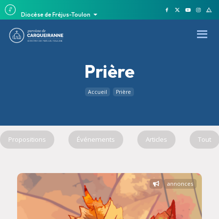
Diocèse de Fréjus-Toulon
Prière
Accueil
Prière
Propositions
Événements
Articles
Tout
annonces